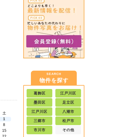
SEARCH
物件を探す
葛飾区
江戸川区
墨田区
足立区
江戸川区
八潮市
土
1
三郷市
松戸市
8
市川市
その他
15
22