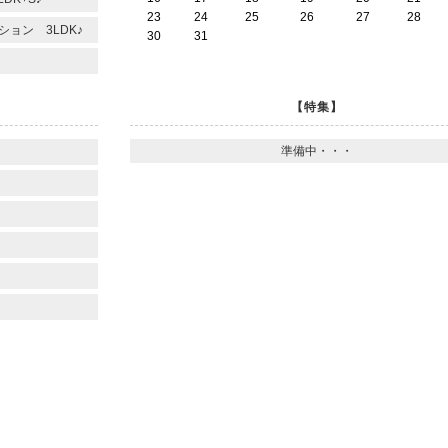
23
24
25
26
27
28
ョン 3LDK♪
30
31
【特集】
準備中・・・