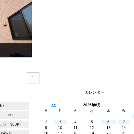
1
カレンダー
<<
2026年8月
K♪
日
月
火
水
木
金
3LDK♪
2
3
4
5
6
7
ン 3LDK♪
9
10
11
12
13
14
16
17
18
19
20
21
DK+S♪