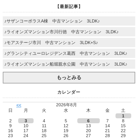
【最新記事】
♪サザンコーポラスA棟 中古マンション 3LDK♪
♪ライオンズマンション市川行徳 中古マンション 3LDK♪
♪モアステージ市川 中古マンション 3LDK+S♪
♪グランシティユーロレジデンス葛西 中古マンション 3LDK♪
♪ライオンズマンション船堀親水公園 中古マンション 3LDK♪
もっとみる
カレンダー
2026年8月
<<
日
月
火
水
木
金
土
1
2
3
4
5
6
7
8
9
10
11
12
13
14
15
16
17
18
19
20
21
22
23
24
25
26
27
28
29