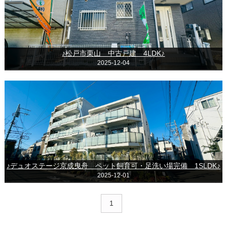
♪松戸市栗山 中古戸建 4LDK♪
2025-12-04
♪デュオステージ京成曳舟 ペット飼育可・足洗い場完備 1SLDK♪
2025-12-01
1