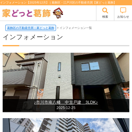
インフォメーション【2025年12月】 | 葛飾区・江戸川区の不動産売買【家どっと葛飾】
検索
お知らせ
葛飾区の不動産売買｜家どっと葛飾
>
インフォメーション一覧
インフォメーション
♪市川市南八幡 中古戸建 3LDK♪
2025-12-25