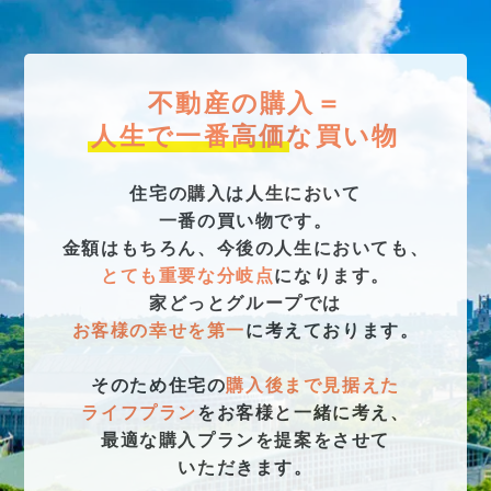
不動産の購入＝
人生で一番高価
な買い物
住宅の購入は人生において
一番の買い物です。
金額はもちろん、今後の人生においても、
とても重要な分岐点
になります。
家どっとグループでは
お客様の幸せを第一
に考えております。
そのため住宅の
購入後まで見据えた
ライフプラン
をお客様と一緒に考え、
最適な購入プランを提案をさせて
いただきます。