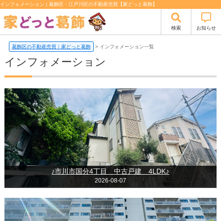
インフォメーション | 葛飾区・江戸川区の不動産売買【家どっと葛飾】
検索
お知らせ
葛飾区の不動産売買｜家どっと葛飾
>
インフォメーション一覧
インフォメーション
♪市川市国分4丁目 中古戸建 4LDK♪
2026-08-07