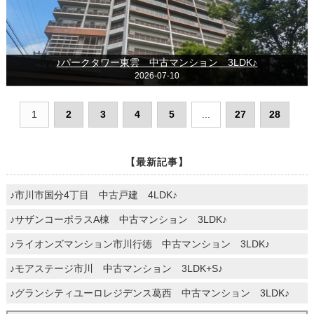
♪パークタワー東雲 中古マンション 3LDK♪
2026-07-10
1
2
3
4
5
...
27
28
【最新記事】
♪市川市国分4丁目 中古戸建 4LDK♪
♪サザンコーポラスA棟 中古マンション 3LDK♪
♪ライオンズマンション市川行徳 中古マンション 3LDK♪
♪モアステージ市川 中古マンション 3LDK+S♪
♪グランシティユーロレジデンス葛西 中古マンション 3LDK♪