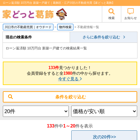
ローン返済額 10万円台 新築一戸建て｜葛飾区・江戸川区の不動産売買【家どっと葛飾】
検索
お知らせ
川口市の不動産売買｜オウチード
>
物件検索
>
不動産情報一覧
現在の検索条件
さらに条件を絞り込む
ローン返済額 10万円台 新築一戸建ての検索結果一覧
133件
見つかりました！
会員登録をすると全
1980
件の中から探せます。
今すぐ見る
条件を絞り込む
133
1～20
件中
件を表示
次の20件>>