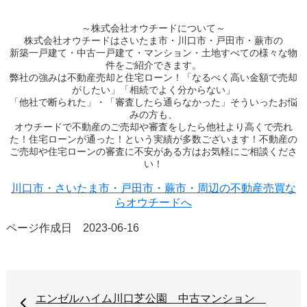
～株式会社オウチードについて～
株式会社オウチードはさいたま市・川口市・戸田市・蕨市の
新築一戸建て・中古一戸建て・マンション・土地すべての様々な物
件をご紹介できます。
弊社の強みは不動産売却と住宅ローン！「なるべく高い金額で売却
がしたい」「相続でよく分からない」
「他社で断られた」・「審査したら通らなかった」そういったお悩
みの方も、
オウチードで不動産のご売却や審査をしたら他社より高くで売れ
た！住宅ローンが通った！という実績が多数ございます！不動産の
ご売却や住宅ローンの審査に不安がある方はお気軽にご相談くださ
い！
川口市・さいたま市・戸田市・蕨市・周辺の不動産売買な
らオウチードへ
ページ作成日 2023-06-16
エンゼルハイム川口芝公園 中古マンション