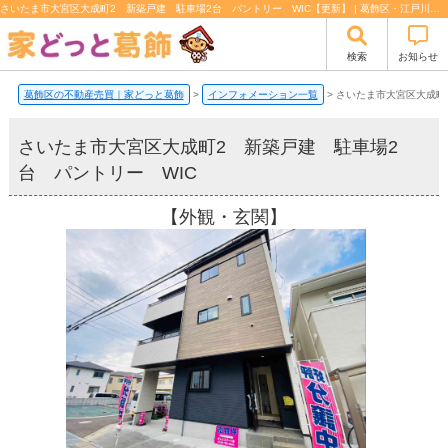
さいたま市大宮区大成町2 新築戸建 駐車場2台 パントリー WIC【更新】 | 葛飾区・江戸川区の不動産売買【家どっと葛飾】
検索
お知らせ
葛飾区の不動産売買｜家どっと葛飾
>
インフォメーション一覧
>
さいたま市大宮区大成町
さいたま市大宮区大成町2 新築戸建 駐車場2
台 パントリー WIC
【外観・玄関】