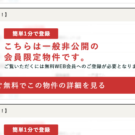
！】
！】