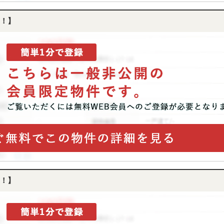
！】
！】