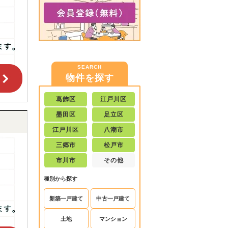
SEARCH
物件を探す
葛飾区
江戸川区
墨田区
足立区
江戸川区
八潮市
三郷市
松戸市
市川市
その他
種別から探す
新築一戸建て
中古一戸建て
土地
マンション