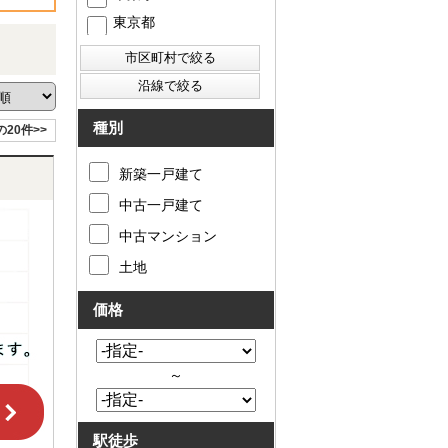
東京都
種別
の20件>>
新築一戸建て
中古一戸建て
中古マンション
土地
価格
～
駅徒歩