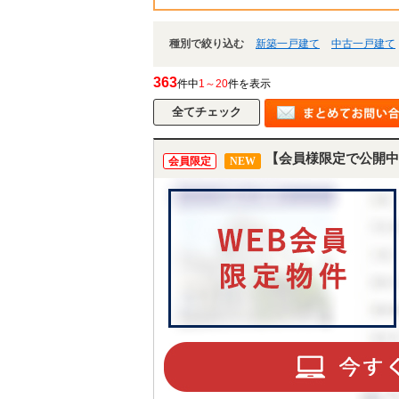
種別で絞り込む
新築一戸建て
中古一戸建て
363
件中
1～20
件を表示
【会員様限定で公開中
会員限定
NEW