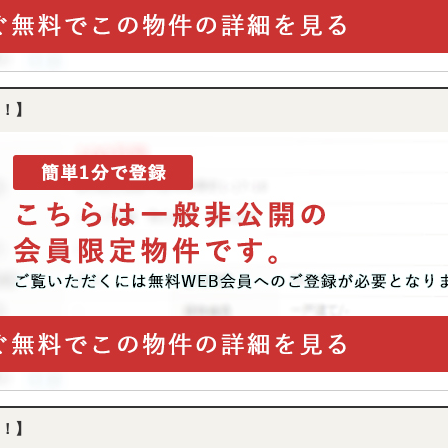
！】
！】