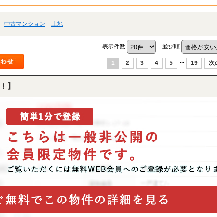
中古マンション
土地
表示件数
並び順
...
1
2
3
4
5
19
次
！】