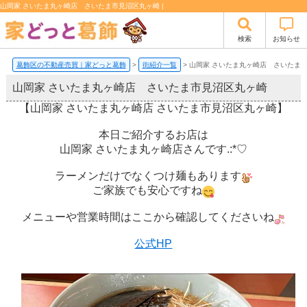
山岡家 さいたま丸ヶ崎店 さいたま市見沼区丸ヶ崎 |
検索
お知らせ
葛飾区の不動産売買｜家どっと葛飾
>
街紹介一覧
>
山岡家 さいたま丸ヶ崎店 さいたま
山岡家 さいたま丸ヶ崎店 さいたま市見沼区丸ヶ崎
【山岡家 さいたま丸ヶ崎店 さいたま市見沼区丸ヶ崎】
本日ご紹介するお店は
山岡家 さいたま丸ヶ崎店さんです.:*♡
ラーメンだけでなくつけ麺もあります
ご家族でも安心ですね
メニューや営業時間はここから確認してくださいね
公式HP