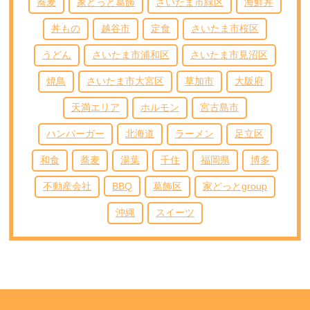
蕎麦
家どっと葛飾
さいたま市緑区
海鮮丼
丼もの
越谷市
定食
さいたま市桜区
うどん
さいたま市浦和区
さいたま市見沼区
焼鳥
さいたま市大宮区
草加市
大阪府
天満エリア
ホルモン
宮古島市
ハンバーガー
北海道
ラーメン
足立区
和食
蕎麦
湯葉
千住
福岡県
博多
不動産会社
BBQ
葛飾区
家どっとgroup
沖縄
スイーツ