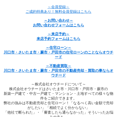
～会員登録～
ご成約特典あり！無料会員登録はこちら
～お問い合わせ～
お問い合わせフォームはこちら
～来店予約～
来店予約フォームはこちら
～住宅ローン～
川口市・さいたま市・蕨市・戸田市の住宅ローンのことならオウチ
ード
～不動産買取～
川口市・さいたま市・蕨市・戸田市の不動産売却・買取の事ならオ
ウチード
～株式会社オウチードについて～
株式会社オウチードはさいたま市・川口市・戸田市・蕨市の
新築一戸建て・中古一戸建て・マンション・土地すべての様々な物
件をご紹介できます。
弊社の強みは不動産売却と住宅ローン！「なるべく高い金額で売却
がしたい」「相続でよく分からない」
「他社で断られた」・「審査したら通らなかった」そういったお悩