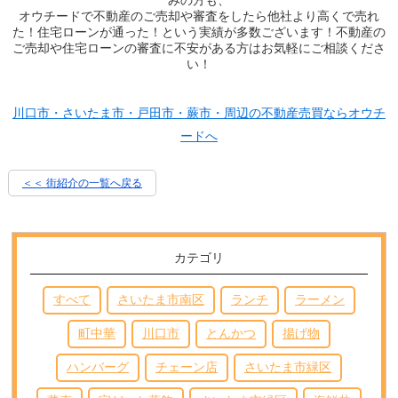
みの方も、
オウチードで不動産のご売却や審査をしたら他社より高くで売れ
た！住宅ローンが通った！という実績が多数ございます！不動産の
ご売却や住宅ローンの審査に不安がある方はお気軽にご相談くださ
い！
川口市・さいたま市・戸田市・蕨市・周辺の不動産売買ならオウチ
ードへ
＜＜ 街紹介の一覧へ戻る
カテゴリ
すべて
さいたま市南区
ランチ
ラーメン
町中華
川口市
とんかつ
揚げ物
ハンバーグ
チェーン店
さいたま市緑区