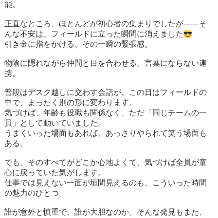
能。
正直なところ、ほとんどが初心者の集まりでしたが——そ
んな不安は、フィールドに立った瞬間に消えました
引き金に指をかける、その一瞬の緊張感。
物陰に隠れながら仲間と目を合わせる、言葉にならない連
携。
普段はデスク越しに交わす会話が、この日はフィールドの
中で、まったく別の形に変わります。
気づけば、年齢も役職も関係なく、ただ「同じチームの一
員」として動いていました。
うまくいった場面もあれば、あっさりやられて笑う場面も
ある。
でも、そのすべてがどこか心地よくて、気づけば全員が童
心に戻っていた気がします。
仕事では見えない一面が垣間見えるのも、こういった時間
の魅力のひとつ。
誰が意外と慎重で、誰が大胆なのか。そんな発見もまた、