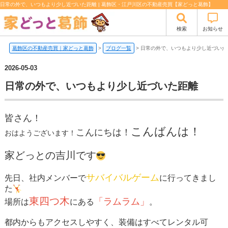
日常の外で、いつもより少し近づいた距離 | 葛飾区・江戸川区の不動産売買【家どっと葛飾】
検索
お知らせ
葛飾区の不動産売買｜家どっと葛飾
>
ブログ一覧
>
日常の外で、いつもより少し近づいた
2026-05-03
日常の外で、いつもより少し近づいた距離
皆さん！
こんばんは！
こんにちは！
おはようございます！
家どっとの吉川です
サバイバルゲーム
先日、社内メンバーで
に行ってきまし
た
東四つ木
「ラムラム」
場所は
にある
。
都内からもアクセスしやすく、装備はすべてレンタル可