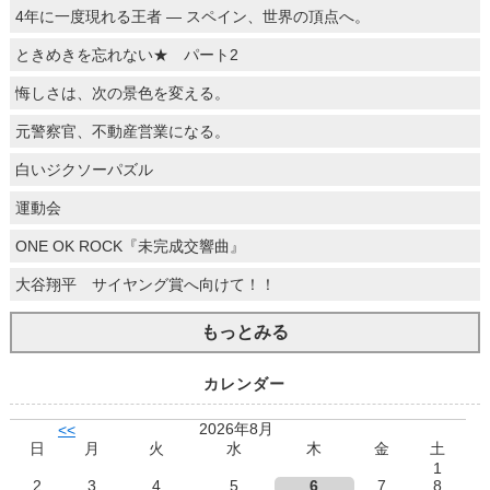
4年に一度現れる王者 ― スペイン、世界の頂点へ。
ときめきを忘れない★ パート2
悔しさは、次の景色を変える。
元警察官、不動産営業になる。
白いジクソーパズル
運動会
ONE OK ROCK『未完成交響曲』
大谷翔平 サイヤング賞へ向けて！！
もっとみる
カレンダー
2026年8月
<<
日
月
火
水
木
金
土
1
2
3
4
5
6
7
8