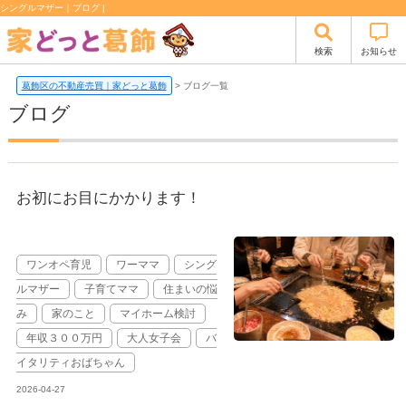
シングルマザー｜ブログ |
検索
お知らせ
葛飾区の不動産売買｜家どっと葛飾
>
ブログ一覧
ブログ
お初にお目にかかります！
ワンオペ育児
ワーママ
シング
ルマザー
子育てママ
住まいの悩
み
家のこと
マイホーム検討
年収３００万円
大人女子会
バ
イタリティおばちゃん
2026-04-27