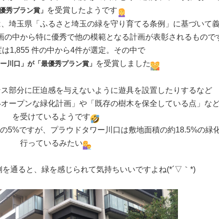
を受賞したようです
優秀プラン賞」
は、埼玉県「ふるさと埼玉の緑を守り育てる条例」に基づいて
画の中から特に優秀で他の模範となる計画が表彰されるもので
は1,855 件の中から4件が選定。その中で
を受賞しました
ー川口」が「最優秀プラン賞」
ンス部分に圧迫感を与えないように遊具を設置したりするなど
いオープンな緑化計画」や「既存の樹木を保全している点」な
を受けているようです
の5%ですが、プラウドタワー川口は敷地面積の約18.5%の緑
行っているみたい
を通ると、緑を感じられて気持ちいいですよね(*´▽｀*)