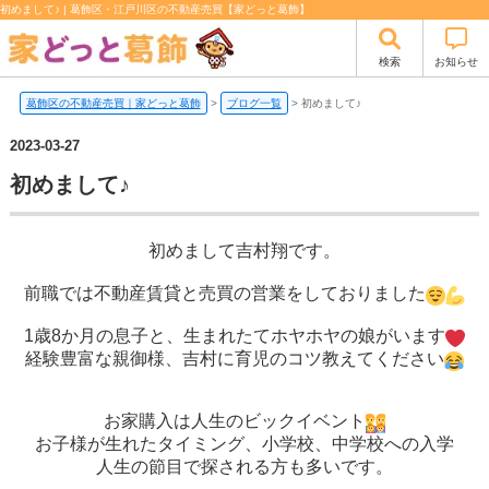
初めまして♪ | 葛飾区・江戸川区の不動産売買【家どっと葛飾】
検索
お知らせ
葛飾区の不動産売買｜家どっと葛飾
>
ブログ一覧
>
初めまして♪
2023-03-27
初めまして♪
初めまして吉村翔です。
前職では不動産賃貸と売買の営業をしておりました
1歳8か月の息子と、生まれたてホヤホヤの娘がいます
経験豊富な親御様、吉村に育児のコツ教えてください
お家購入は人生のビックイベント
お子様が生れたタイミング、小学校、中学校への入学
人生の節目で探される方も多いです。